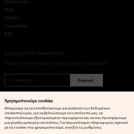
Επικοινωνία
Blog
Wishlist
Συνεργασία
B2B
Εγγραφή στο Newsletter
Κερδίστε 10% έκπτωση στην πρώτη σας παραγγελία!
Εγγραφή
Χρησιμοποιούμε cookies
Μπορούμε να τα τοποθετήσουμε για ανάλυση των δεδομένων
επισκεπτών μας, για να βελτιώσουμε τον ιστότοπό μας, να
παρουσιάσουμε εξατομικευμένο περιεχόμενο και να σας προσφέρουμε
μια μεγάλη εμπειρία ιστοτόπου. Για περισσότερες πληροφορίες σχετικά
© 2022 Little Big Things. Αll rights reserved.
με τα cookies που χρησιμοποιούμε, ανοίξτε τις ρυθμίσεις.
Powered by
netExelixis