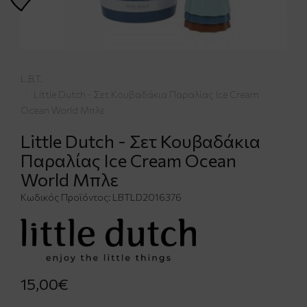
L.B.T.
Little Dutch - Σετ Κουβαδάκια Παραλίας Ice Cream
Ocean World Μπλε
Little Dutch - Σετ Κουβαδάκια
Παραλίας Ice Cream Ocean
World Μπλε
Κωδικός Προϊόντος:
LBTLD2016376
15,00€