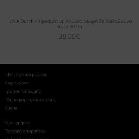
Little Dutch - Υφασμάτινη Κούκλα Μωρό Σε Καλαθούνα
Rosa 30cm
38,00€
L.B.T. Σχετικά με εμάς
Δωροκάρτα
Τρόποι πληρωμής
Πληροφορίες αποστολής
Klarna
Όροι χρήσης
Πολιτική απορρήτου