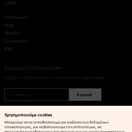
GDPR
Επικοινωνία
Blog
Wishlist
Συνεργασία
B2B
Εγγραφή στο Newsletter
Κερδίστε 10% έκπτωση στην πρώτη σας παραγγελία!
Εγγραφή
Χρησιμοποιούμε cookies
Μπορούμε να τα τοποθετήσουμε για ανάλυση των δεδομένων
επισκεπτών μας, για να βελτιώσουμε τον ιστότοπό μας, να
παρουσιάσουμε εξατομικευμένο περιεχόμενο και να σας προσφέρουμε