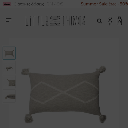
ΓΙΑ ΑΓΟΡΕΣ ΑΝΩ ΤΩΝ 49€
Summer Sale έως -50%
- 3 άτοκες δόσεις
0