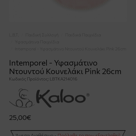
L.B.T.
Παιδική Συλλογή
Παιδικά Παιχνίδια
Υφασμάτινα Παιχνίδια
Intemporel - Υφασμάτινο Ντουντού Κουνελάκι Pink 26cm
Intemporel - Υφασμάτινο
Ντουντού Κουνελάκι Pink 26cm
Κωδικός Προϊόντος:
LBTKA214016
25,00€
Άμεσα Διαθέσιμο -
Πρόλαβε το πριν εξαντληθεί!