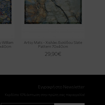
 William
Artsy Mats - Χαλάκι Εισόδου Slate
70x40cm
Pattern 70x40cm
29,90€
Εγγραφή στο Newsletter
Κερδίστε 10% έκπτωση στην πρώτη σας παραγγελία!