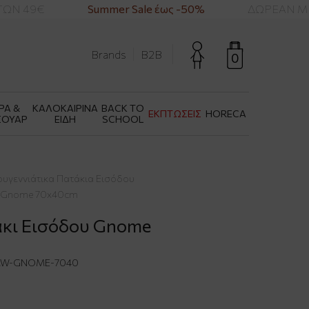
Ν 49€
Summer Sale έως -50%
ΔΩΡΕΑΝ ΜΕΤ
Brands
B2B
0
ΡΑ &
ΚΑΛΟΚΑΙΡΙΝΑ
BACK TO
ΕΚΠΤΩΣΕΙΣ
HORECA
ΣΟΥΑΡ
ΕΙΔΗ
SCHOOL
ουγεννιάτικα Πατάκια Εισόδου
ου Gnome 70x40cm
άκι Εισόδου Gnome
W-GNOME-7040