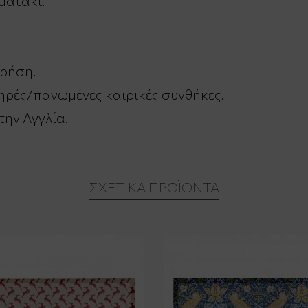
ματάκι.
χρήση.
θηρές/παγωμένες καιρικές συνθήκες.
την Αγγλία.
ΣΧΕΤΙΚΆ ΠΡΟΪΌΝΤΑ