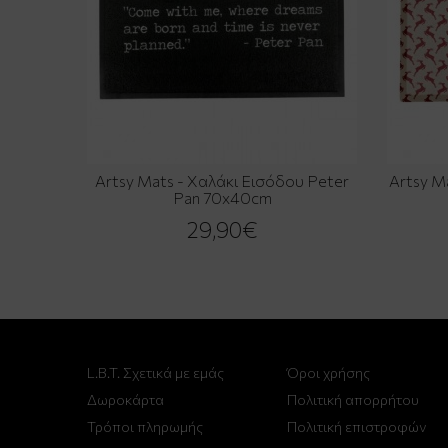
Artsy Mats - Χαλάκι Εισόδου Peter
Artsy M
Pan 70x40cm
29,90€
L.B.T. Σχετικά με εμάς
Όροι χρήσης
Δωροκάρτα
Πολιτική απορρήτου
Τρόποι πληρωμής
Πολιτική επιστροφών