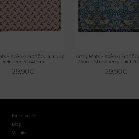
ats - Χαλάκι Εισόδου Jumping
Artsy Mats - Χαλάκι Εισόδου
Reindeer 70x40cm
Morris Strawberry Thief 
29,90€
29,90€
Επικοινωνία
Blog
Wishlist