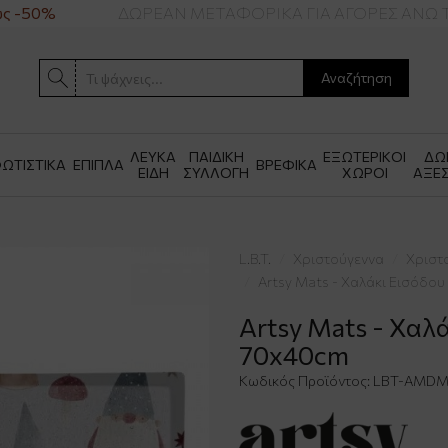
 -50%
ΔΩΡΕΑΝ ΜΕΤΑΦΟΡΙΚΑ ΓΙΑ ΑΓΟΡΕΣ ΑΝΩ ΤΩ
Αναζήτηση
ΛΕΥΚΑ
ΠΑΙΔΙΚΗ
ΕΞΩΤΕΡΙΚΟΙ
ΔΩ
ΩΤΙΣΤΙΚΑ
ΕΠΙΠΛΑ
ΒΡΕΦΙΚΑ
ΕΙΔΗ
ΣΥΛΛΟΓΗ
ΧΩΡΟΙ
ΑΞΕ
L.B.T.
Χριστούγεννα
Χριστ
Artsy Mats - Χαλάκι Εισόδ
Artsy Mats - Χαλ
70x40cm
Κωδικός Προϊόντος:
LBT-AMDM