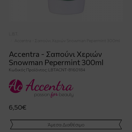
L.B.T.
Accentra - Σαπούνι Χεριών Snowman Pepermint 300ml
Accentra - Σαπούνι Χεριών
Snowman Pepermint 300ml
Κωδικός Προϊόντος:
LBTACNT-8160184
6,50€
Άμεσα Διαθέσιμο