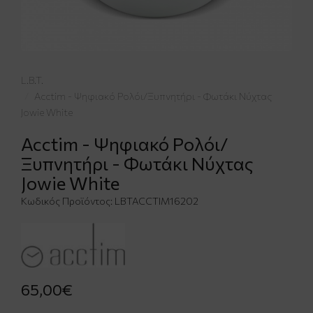
L.B.T.
Acctim - Ψηφιακό Ρολόι/Ξυπνητήρι - Φωτάκι Νύχτας
Jowie White
Acctim - Ψηφιακό Ρολόι/
Ξυπνητήρι - Φωτάκι Νύχτας
Jowie White
Κωδικός Προϊόντος:
LBTACCTIM16202
65,00€