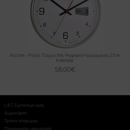
Acctim - Ρολόι Τοίχου Με Ψηφιακή Ημερομηνία 27cm
Kalendar
58,00€
L.B.T. Σχετικά με εμάς
Δωροκάρτα
Τρόποι πληρωμής
Πληροφορίες αποστολής