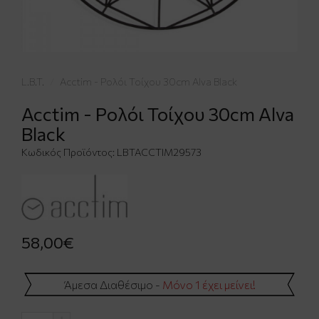
L.B.T.
Acctim - Ρολόι Τοίχου 30cm Alva Black
Acctim - Ρολόι Τοίχου 30cm Alva
Black
Κωδικός Προϊόντος:
LBTACCTIM29573
58,00€
Άμεσα Διαθέσιμο -
Μόνο 1 έχει μείνει!