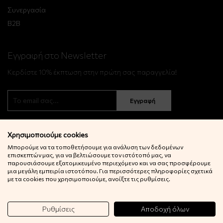
Συνεργασία
B2B
Εγγραφή στο Newsletter
Κερδίστε 10% έκπτωση στην πρώτη σας παραγγελία!
Εγγραφή
Χρησιμοποιούμε cookies
Μπορούμε να τα τοποθετήσουμε για ανάλυση των δεδομένων
επισκεπτών μας, για να βελτιώσουμε τον ιστότοπό μας, να
παρουσιάσουμε εξατομικευμένο περιεχόμενο και να σας προσφέρουμε
μια μεγάλη εμπειρία ιστοτόπου. Για περισσότερες πληροφορίες σχετικά
© 2022 Little Big Things. Αll rights reserved.
με τα cookies που χρησιμοποιούμε, ανοίξτε τις ρυθμίσεις.
Powered by
netExelixis
Ρυθμίσεις
Αποδοχή όλων