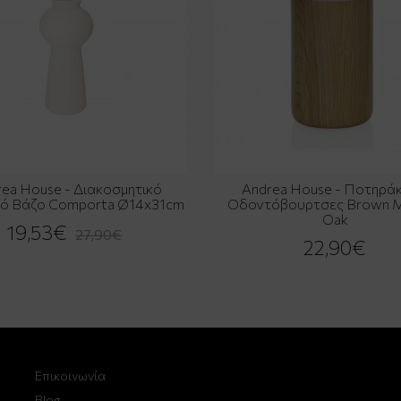
ea House - Διακοσμητικό
Andrea House - Ποτηράκι
κό Βάζο Comporta Ø14x31cm
Οδοντόβουρτσες Brown 
Oak
19,53€
27,90€
22,90€
Επικοινωνία
Blog