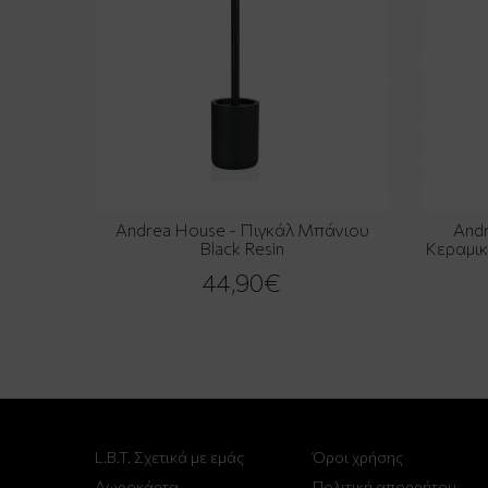
Andrea House - Πιγκάλ Μπάνιου
Andr
Black Resin
Κεραμι
44,90€
L.B.T. Σχετικά με εμάς
Όροι χρήσης
Δωροκάρτα
Πολιτική απορρήτου