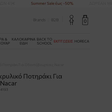
ΩΝ 49€
Summer Sale έως -50%
ΔΩΡΕΑΝ ΜΕΤ
Brands
B2B
0
ΡΑ &
ΚΑΛΟΚΑΙΡΙΝΑ
BACK TO
ΕΚΠΤΩΣΕΙΣ
HORECA
ΣΟΥΑΡ
ΕΙΔΗ
SCHOOL
κό Ποτηράκι Για Οδοντόβουρτσες Nacar
κρυλικό Ποτηράκι Για
Nacar
4193