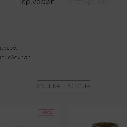
Περιγραφή
Μεταφορικά
ι νερό.
αρμολόγηση.
ΣΧΕΤΙΚΆ ΠΡΟΪΌΝΤΑ
-30%