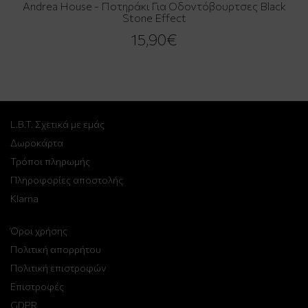
Andrea House - Ποτηράκι Για Οδοντόβουρτσες Black
Stone Effect
15,90€
L.B.T. Σχετικά με εμάς
Δωροκάρτα
Τρόποι πληρωμής
Πληροφορίες αποστολής
Klarna
Όροι χρήσης
Πολιτική απορρήτου
Πολιτική επιστροφών
Επιστροφές
GDPR