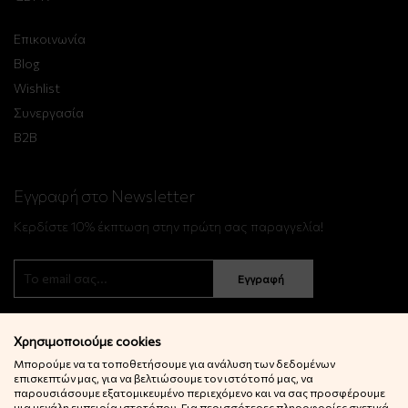
Επικοινωνία
Blog
Wishlist
Συνεργασία
B2B
Εγγραφή στο Newsletter
Κερδίστε 10% έκπτωση στην πρώτη σας παραγγελία!
Εγγραφή
Χρησιμοποιούμε cookies
Μπορούμε να τα τοποθετήσουμε για ανάλυση των δεδομένων
επισκεπτών μας, για να βελτιώσουμε τον ιστότοπό μας, να
παρουσιάσουμε εξατομικευμένο περιεχόμενο και να σας προσφέρουμε
μια μεγάλη εμπειρία ιστοτόπου. Για περισσότερες πληροφορίες σχετικά