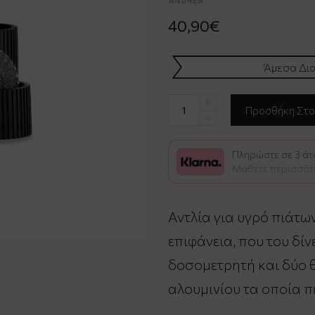
40,90€
Άμεσα Δια
Πληρώστε σε 3 άτο
Μάθετε περισσότ
Αντλία για υγρό πιάτ
επιφάνεια, που του δίν
δοσομετρητή και δύο 
αλουμινίου τα οποία π