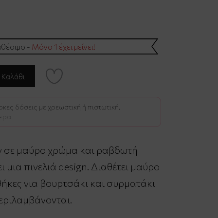
θέσιμο -
Μόνο 1 έχει μείνει!
κες δόσεις με χρεωστική ή πιστωτική.
ερα
ων σε μαύρο χρώμα και ραβδωτή
ει μια πινελιά design. Διαθέτει μαύρο
θήκες για βουρτσάκι και συρματάκι
εριλαμβάνονται.