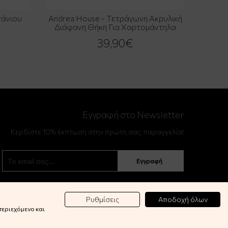
πάνιου
Andrea House - Τετράγωνη Ακρυλική
Διάφανη Θήκη Για Χαρτομάντηλα
39,90€
Εγγραφή στο Newsletter
Κερδίστε 10% έκπτωση στην πρώτη σας παραγγελία!
Εγγραφή
Ρυθμίσεις
Αποδοχή όλων
περιεχόμενο και