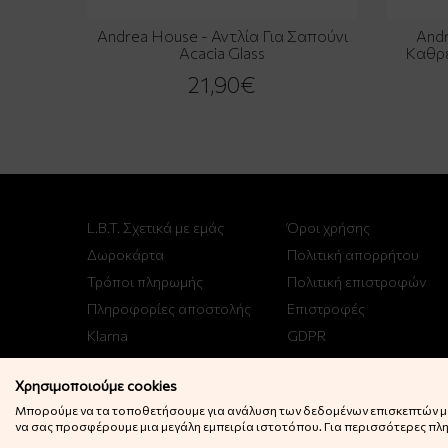
Andrea House - Αντλία Για Σαπούνι
Andr
Acacia Glass
Καθρέ
21,90€
L.B.T. Σχετικά με εμάς
Όροι χρήσης
Δωροκάρτα
Πολιτική απορρήτου
Τρόποι πληρωμής
Πολιτική επιστροφών
Πληροφορίες αποστολής
Επιστροφές
Klarna
GDPR
Χρησιμοποιούμε cookies
Μπορούμε να τα τοποθετήσουμε για ανάλυση των δεδομένων επισκεπτών μας
να σας προσφέρουμε μια μεγάλη εμπειρία ιστοτόπου. Για περισσότερες πληρ