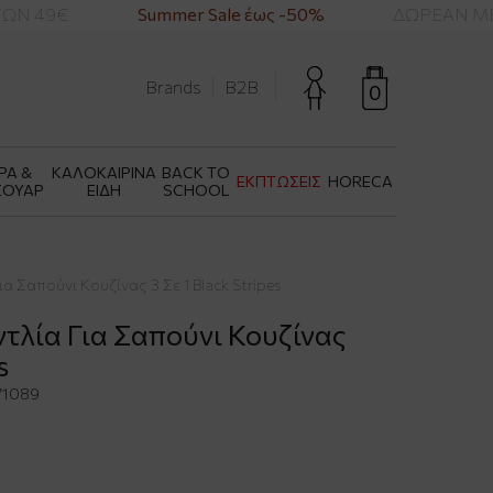
ΩΝ 49€
Summer Sale έως -50%
ΔΩΡΕΑΝ ΜΕΤ
Brands
B2B
0
ΡΑ &
ΚΑΛΟΚΑΙΡΙΝΑ
BACK TO
ΕΚΠΤΩΣΕΙΣ
HORECA
ΣΟΥΑΡ
ΕΙΔΗ
SCHOOL
ια Σαπούνι Κουζίνας 3 Σε 1 Black Stripes
ντλία Για Σαπούνι Κουζίνας
s
71089