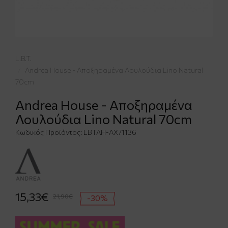
L.B.T.
Andrea House - Αποξηραμένα Λουλούδια Lino Natural
70cm
Andrea House - Αποξηραμένα
Λουλούδια Lino Natural 70cm
Κωδικός Προϊόντος:
LBTAH-AX71136
15,33€
21,90€
-30%