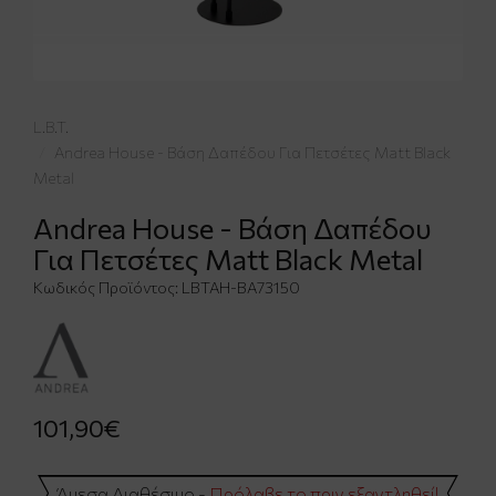
L.B.T.
Andrea House - Βάση Δαπέδου Για Πετσέτες Matt Black
Metal
Andrea House - Βάση Δαπέδου
Για Πετσέτες Matt Black Metal
Κωδικός Προϊόντος:
LBTAH-BA73150
101,90€
Άμεσα Διαθέσιμο -
Πρόλαβε το πριν εξαντληθεί!