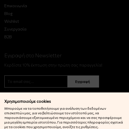
Επικοινωνία
Blog
Wishlist
Συνεργασία
B2B
Εγγραφή στο Newsletter
Κερδίστε 10% έκπτωση στην πρώτη σας παραγγελία!
Εγγραφή
Χρησιμοποιούμε cookies
Μπορούμε να τα τοποθετήσουμε για ανάλυση των δεδομένων
επισκεπτών μας, για να βελτιώσουμε τον ιστότοπό μας, να
παρουσιάσουμε εξατομικευμένο περιεχόμενο και να σας προσφέρουμε
μια μεγάλη εμπειρία ιστοτόπου. Για περισσότερες πληροφορίες σχετικά
© 2022 Little Big Things. Αll rights reserved.
με τα cookies που χρησιμοποιούμε, ανοίξτε τις ρυθμίσεις.