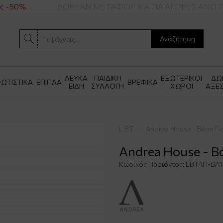
 -50%
ΔΩΡΕΑΝ ΜΕΤΑΦΟΡΙΚΑ ΓΙΑ ΑΓΟΡΕΣ ΑΝΩ ΤΩ
Αναζήτηση
ΛΕΥΚΑ
ΠΑΙΔΙΚΗ
ΕΞΩΤΕΡΙΚΟΙ
ΔΩ
ΩΤΙΣΤΙΚΑ
ΕΠΙΠΛΑ
ΒΡΕΦΙΚΑ
ΕΙΔΗ
ΣΥΛΛΟΓΗ
ΧΩΡΟΙ
ΑΞΕ
L.B.T.
Andrea House - Βάση Γι
Andrea House - Β
Κωδικός Προϊόντος:
LBTAH-BA1