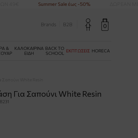
Ν 49€
Summer Sale έως -50%
ΔΩΡΕΑΝ ΜΕΤ
Brands
B2B
0
ΡΑ &
ΚΑΛΟΚΑΙΡΙΝΑ
BACK TO
ΕΚΠΤΩΣΕΙΣ
HORECA
ΣΟΥΑΡ
ΕΙΔΗ
SCHOOL
α Σαπούνι White Resin
άση Για Σαπούνι White Resin
8231