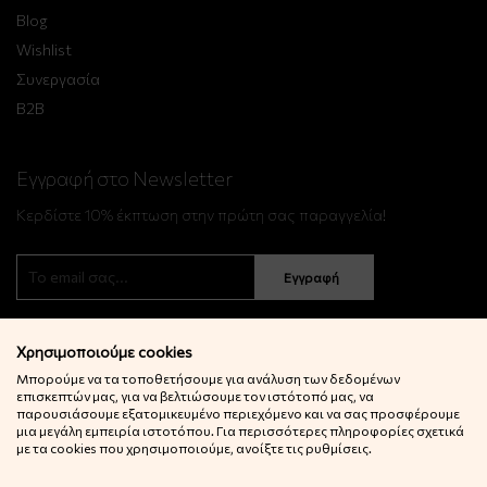
Blog
Wishlist
Συνεργασία
B2B
Εγγραφή στο Newsletter
Κερδίστε 10% έκπτωση στην πρώτη σας παραγγελία!
Εγγραφή
Χρησιμοποιούμε cookies
Μπορούμε να τα τοποθετήσουμε για ανάλυση των δεδομένων
επισκεπτών μας, για να βελτιώσουμε τον ιστότοπό μας, να
παρουσιάσουμε εξατομικευμένο περιεχόμενο και να σας προσφέρουμε
μια μεγάλη εμπειρία ιστοτόπου. Για περισσότερες πληροφορίες σχετικά
© 2022 Little Big Things. Αll rights reserved.
με τα cookies που χρησιμοποιούμε, ανοίξτε τις ρυθμίσεις.
Powered by
netExelixis