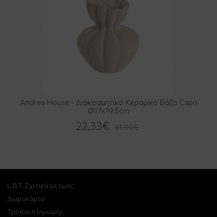
Andrea House - Διακοσμητικό Κεραμικό Βάζο Capri
Ø17x19,5cm
22,33€
31,90€
L.B.T. Σχετικά με εμάς
Δωροκάρτα
Τρόποι πληρωμής