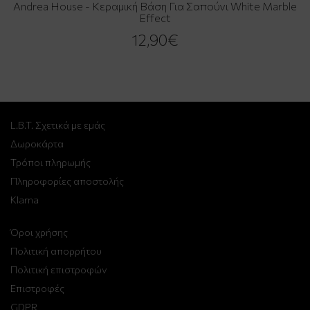
Andrea House - Κεραμική Βάση Για Σαπούνι White Marble
Effect
12,90€
L.B.T. Σχετικά με εμάς
Δωροκάρτα
Τρόποι πληρωμής
Πληροφορίες αποστολής
Klarna
Όροι χρήσης
Πολιτική απορρήτου
Πολιτική επιστροφών
Επιστροφές
GDPR