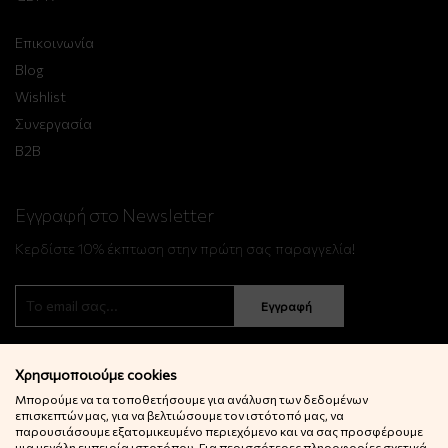
Επικοινωνία
Blog
Wishlist
Συνεργασία
B2B
Εγγραφή στο Newsletter
Κερδίστε 10% έκπτωση στην πρώτη σας παραγγελία!
Εγγραφή
Χρησιμοποιούμε cookies
Μπορούμε να τα τοποθετήσουμε για ανάλυση των δεδομένων
επισκεπτών μας, για να βελτιώσουμε τον ιστότοπό μας, να
παρουσιάσουμε εξατομικευμένο περιεχόμενο και να σας προσφέρουμε
μια μεγάλη εμπειρία ιστοτόπου. Για περισσότερες πληροφορίες σχετικά