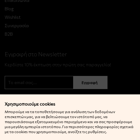
Επικοινωνία
Blog
Wishlist
Συνεργασία
B2B
Εγγραφή στο Newsletter
Κερδίστε 10% έκπτωση στην πρώτη σας παραγγελία!
Εγγραφή
Χρησιμοποιούμε cookies
Μπορούμε να τα τοποθετήσουμε για ανάλυση των δεδομένων
επισκεπτών μας, για να βελτιώσουμε τον ιστότοπό μας, να
παρουσιάσουμε εξατομικευμένο περιεχόμενο και να σας προσφέρουμε
μια μεγάλη εμπειρία ιστοτόπου. Για περισσότερες πληροφορίες σχετικά
© 2022 Little Big Things. Αll rights reserved.
με τα cookies που χρησιμοποιούμε, ανοίξτε τις ρυθμίσεις.
Powered by
netExelixis