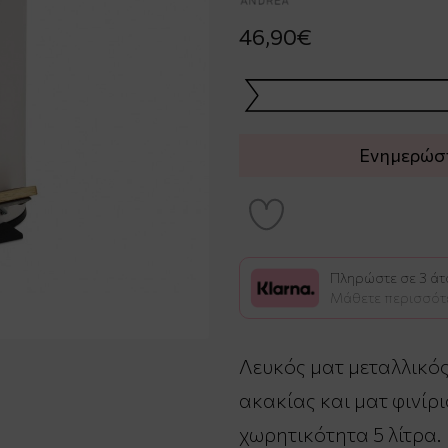
46,90€
Ενημερώστε
Πληρώστε σε 3 άτο
Μάθετε περισσότ
Λευκός ματ μεταλλικό
ακακίας και ματ φινίρι
χωρητικότητα 5 λίτρα.