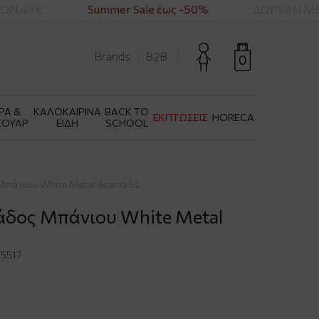
Ν 49€
Summer Sale έως -50%
ΔΩΡΕΑΝ ΜΕΤ
Brands
B2B
0
ΡΑ &
ΚΑΛΟΚΑΙΡΙΝΑ
BACK TO
ΕΚΠΤΩΣΕΙΣ
HORECA
ΣΟΥΑΡ
ΕΙΔΗ
SCHOOL
Μπάνιου White Metal Acacia 5L
άδος Μπάνιου White Metal
5517