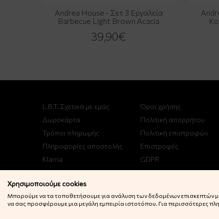
Andrea House - Σετ 3 Εργαλεία
Andr
Barbecue Light Brown Acacia
Κο
39,90€
L.B.T. Σχετικά με εμάς
Όροι χρήσης
Δωροκάρτα
Πολιτική απορρήτου
Τρόποι πληρωμής
Πολιτική επιστροφών
Πληροφορίες αποστολής
Επιστροφές
Klarna
GDPR
Χρησιμοποιούμε cookies
Μπορούμε να τα τοποθετήσουμε για ανάλυση των δεδομένων επισκεπτών μας
να σας προσφέρουμε μια μεγάλη εμπειρία ιστοτόπου. Για περισσότερες πληρ