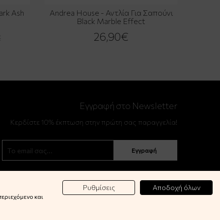
ark Ash
Andrea House - Αντλία Για Σαπούνι
Black Marble Effect
26,90€
€
Εγγραφή στο Newsletter
Κερδίστε 10% έκπτωση στην πρώτη σας παραγγελία!
Εγγραφή
Ρυθμίσεις
Αποδοχή όλων
περιεχόμενο και