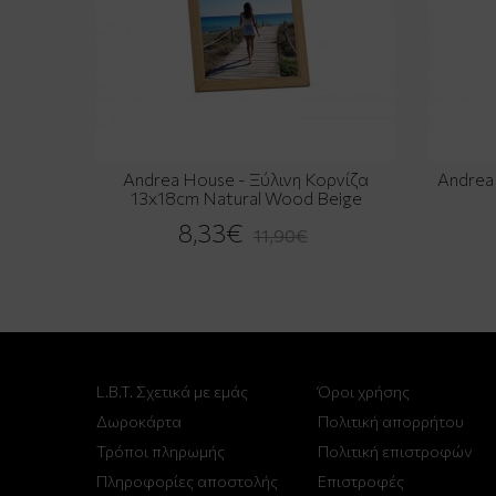
Andrea House - Ξύλινη Κορνίζα
Andrea
13x18cm Natural Wood Beige
8,33€
11,90€
L.B.T. Σχετικά με εμάς
Όροι χρήσης
Δωροκάρτα
Πολιτική απορρήτου
Τρόποι πληρωμής
Πολιτική επιστροφών
Πληροφορίες αποστολής
Επιστροφές