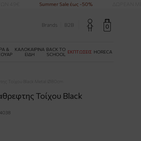
Ν 49€
Summer Sale έως -50%
ΔΩΡΕΑΝ ΜΕΤ
Brands
B2B
0
ΡΑ &
ΚΑΛΟΚΑΙΡΙΝΑ
BACK TO
ΕΚΠΤΩΣΕΙΣ
HORECA
ΣΟΥΑΡ
ΕΙΔΗ
SCHOOL
της Τοίχου Black Metal Ø80cm
αθρεφτης Τοίχου Black
4038