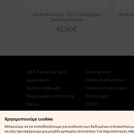
Andrea House - Σετ 2 Μαχαίρια
Andrea
Santoku Acacia
42,90€
L.B.T. Σχετικά με εμάς
Όροι χρήσης
Δωροκάρτα
Πολιτική απορρήτου
Τρόποι πληρωμής
Πολιτική επιστροφών
Πληροφορίες αποστολής
Επιστροφές
Klarna
GDPR
Χρησιμοποιούμε cookies
Μπορούμε να τα τοποθετήσουμε για ανάλυση των δεδομένων επισκεπτών μας
να σας προσφέρουμε μια μεγάλη εμπειρία ιστοτόπου. Για περισσότερες πληρ