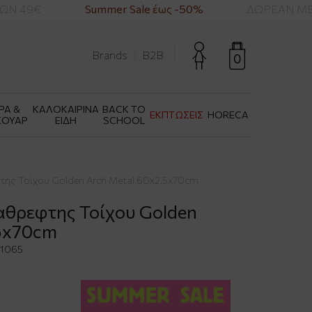
Ν 49€
Summer Sale έως -50%
ΔΩΡΕΑΝ ΜΕΤ
Brands
B2B
0
ΡΑ &
ΚΑΛΟΚΑΙΡΙΝΑ
BACK TO
ΕΚΠΤΩΣΕΙΣ
HORECA
ΣΟΥΑΡ
ΕΙΔΗ
SCHOOL
της Τοίχου Golden Arch Metal 60x2.5x70cm
αθρεφτης Τοίχου Golden
.5x70cm
1065