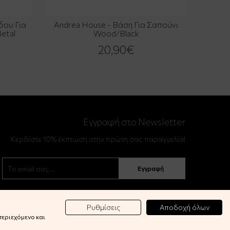
δου Για
Andrea House - Βάση Για Σαπούνι
etal
Wood/Black
20,90€
Εγγραφή στο Newsletter
Κερδίστε 10% έκπτωση στην πρώτη σας παραγγελία!
Εγγραφή
Ρυθμίσεις
Αποδοχή όλων
περιεχόμενο και