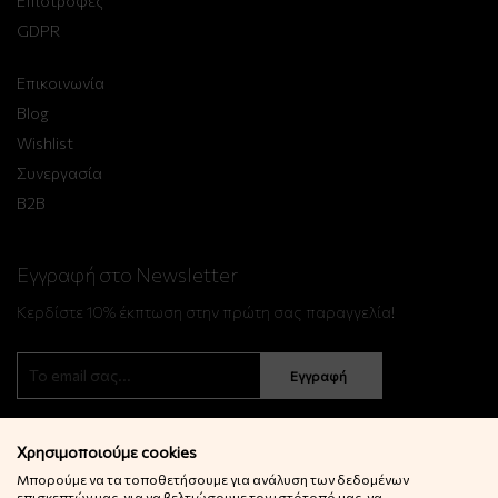
Επιστροφές
GDPR
Επικοινωνία
Blog
Wishlist
Συνεργασία
B2B
Εγγραφή στο Newsletter
Κερδίστε 10% έκπτωση στην πρώτη σας παραγγελία!
Εγγραφή
Χρησιμοποιούμε cookies
Μπορούμε να τα τοποθετήσουμε για ανάλυση των δεδομένων
επισκεπτών μας, για να βελτιώσουμε τον ιστότοπό μας, να