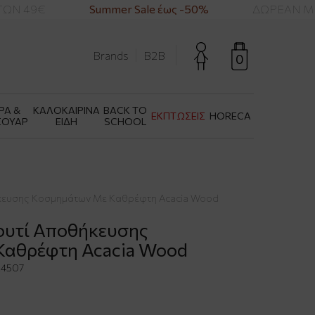
ΩΝ 49€
Summer Sale έως -50%
ΔΩΡΕΑΝ ΜΕΤ
Brands
B2B
0
ΡΑ &
ΚΑΛΟΚΑΙΡΙΝΑ
BACK TO
ΕΚΠΤΩΣΕΙΣ
HORECA
ΣΟΥΑΡ
ΕΙΔΗ
SCHOOL
ήκευσης Κοσμημάτων Με Καθρέφτη Acacia Wood
Κουτί Αποθήκευσης
Καθρέφτη Acacia Wood
4507