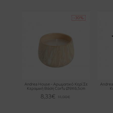
-30%
Andrea House - Αρωματικό Κερί Σε
Andrea
Κεραμική Βάση Corfu Ø9X6,5cm
Κ
8,33€
11,90€