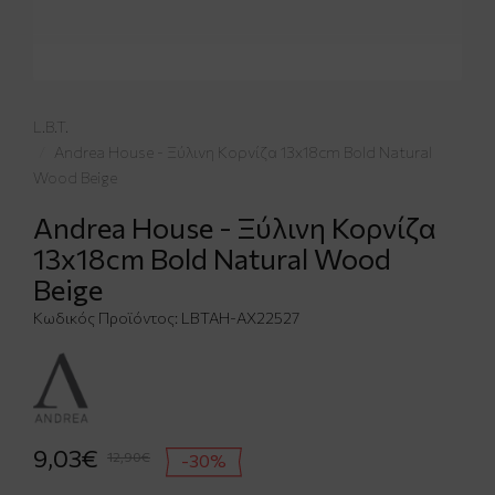
L.B.T.
Andrea House - Ξύλινη Κορνίζα 13x18cm Bold Natural
Wood Beige
Andrea House - Ξύλινη Κορνίζα
13x18cm Bold Natural Wood
Beige
Κωδικός Προϊόντος:
LBTAH-AX22527
9,03€
12,90€
-30%