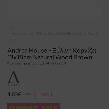
L.B.T.
Andrea House - Ξύλινη Κορνίζα 13x18cm Natural Wood
Brown
Andrea House - Ξύλινη Κορνίζα
13x18cm Natural Wood Brown
Κωδικός Προϊόντος:
LBTAH-AX22518
4,83€
6,90€
-30%