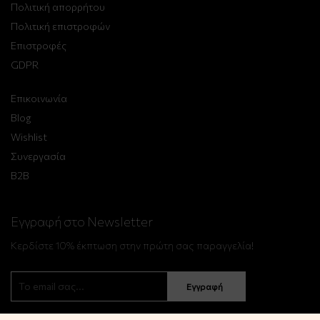
Πολιτική απορρήτου
Πολιτική επιστροφών
Επιστροφές
GDPR
Επικοινωνία
Blog
Wishlist
Συνεργασία
B2B
Εγγραφή στο Newsletter
Κερδίστε 10% έκπτωση στην πρώτη σας παραγγελία!
Εγγραφή