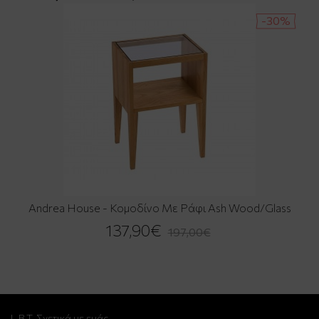
-30%
Andrea House - Κομοδίνο Με Ράφι Ash Wood/Glass
137,90€
197,00€
L.B.T. Σχετικά με εμάς