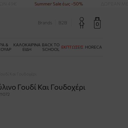
Ν 49€
Summer Sale έως -50%
ΔΩΡΕΑΝ ΜΕΤΑ
Brands
B2B
0
ΡΑ &
ΚΑΛΟΚΑΙΡΙΝΑ
BACK TO
ΕΚΠΤΩΣΕΙΣ
HORECA
ΣΟΥΑΡ
ΕΙΔΗ
SCHOOL
Γουδί Και Γουδοχέρι
ύλινο Γουδί Και Γουδοχέρι
1072