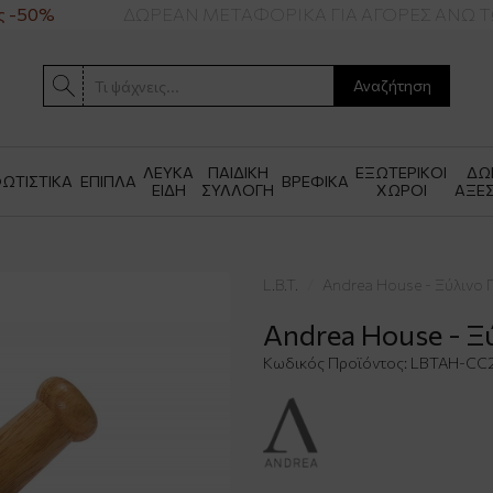
 -50%
ΔΩΡΕΑΝ ΜΕΤΑΦΟΡΙΚΑ ΓΙΑ ΑΓΟΡΕΣ ΑΝΩ ΤΩ
Αναζήτηση
ΛΕΥΚΑ
ΠΑΙΔΙΚΗ
ΕΞΩΤΕΡΙΚΟΙ
ΔΩ
ΩΤΙΣΤΙΚΑ
ΕΠΙΠΛΑ
ΒΡΕΦΙΚΑ
ΕΙΔΗ
ΣΥΛΛΟΓΗ
ΧΩΡΟΙ
ΑΞΕ
L.B.T.
Andrea House - Ξύλινο 
Andrea House - Ξ
Κωδικός Προϊόντος:
LBTAH-CC2