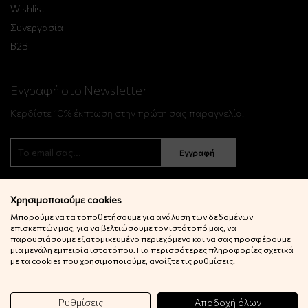
Wishlist
Συνεργασία
B2B
Εγγραφή στο Newsletter
Κερδίστε 10% έκπτωση στην πρώτη σας παραγγελία!
Εγγραφή
Χρησιμοποιούμε cookies
Μπορούμε να τα τοποθετήσουμε για ανάλυση των δεδομένων
επισκεπτών μας, για να βελτιώσουμε τον ιστότοπό μας, να
παρουσιάσουμε εξατομικευμένο περιεχόμενο και να σας προσφέρουμε
μια μεγάλη εμπειρία ιστοτόπου. Για περισσότερες πληροφορίες σχετικά
© 2022 Little Big Things. Αll rights reserved.
με τα cookies που χρησιμοποιούμε, ανοίξτε τις ρυθμίσεις.
Powered by
netExelixis
Ρυθμίσεις
Αποδοχή όλων