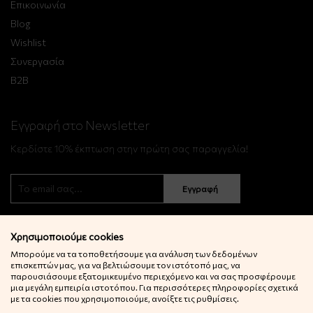
Επικοινωνία
Blog
Wishlist
Συνεργασία
B2B
Εγγραφή στο Newsletter
Κερδίστε 10% έκπτωση στην πρώτη σας παραγγελία!
Εγγραφή
Χρησιμοποιούμε cookies
Μπορούμε να τα τοποθετήσουμε για ανάλυση των δεδομένων
επισκεπτών μας, για να βελτιώσουμε τον ιστότοπό μας, να
παρουσιάσουμε εξατομικευμένο περιεχόμενο και να σας προσφέρουμε
μια μεγάλη εμπειρία ιστοτόπου. Για περισσότερες πληροφορίες σχετικά
© 2022 Little Big Things. Αll rights reserved.
με τα cookies που χρησιμοποιούμε, ανοίξτε τις ρυθμίσεις.
Powered by
netExelixis