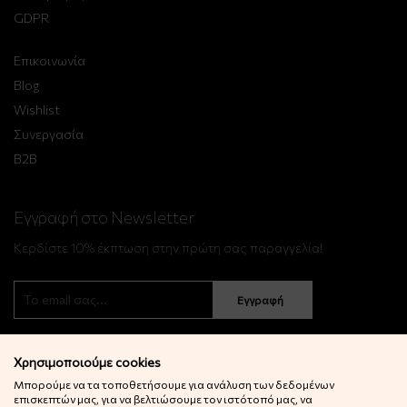
GDPR
Επικοινωνία
Blog
Wishlist
Συνεργασία
B2B
Εγγραφή στο Newsletter
Κερδίστε 10% έκπτωση στην πρώτη σας παραγγελία!
Εγγραφή
Χρησιμοποιούμε cookies
Μπορούμε να τα τοποθετήσουμε για ανάλυση των δεδομένων
επισκεπτών μας, για να βελτιώσουμε τον ιστότοπό μας, να