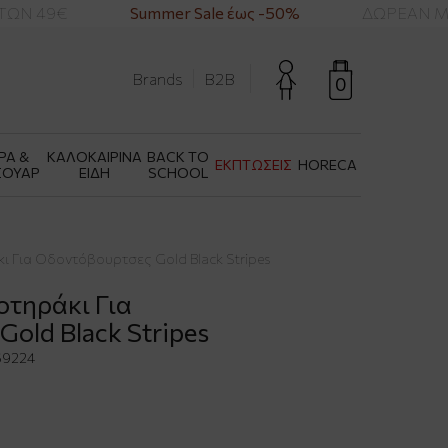
ΩΝ 49€
Summer Sale έως -50%
ΔΩΡΕΑΝ ΜΕ
Brands
B2B
0
ΡΑ &
ΚΑΛΟΚΑΙΡΙΝΑ
BACK TO
ΕΚΠΤΩΣΕΙΣ
HORECA
ΣΟΥΑΡ
ΕΙΔΗ
SCHOOL
ι Για Οδοντόβουρτσες Gold Black Stripes
οτηράκι Για
old Black Stripes
69224