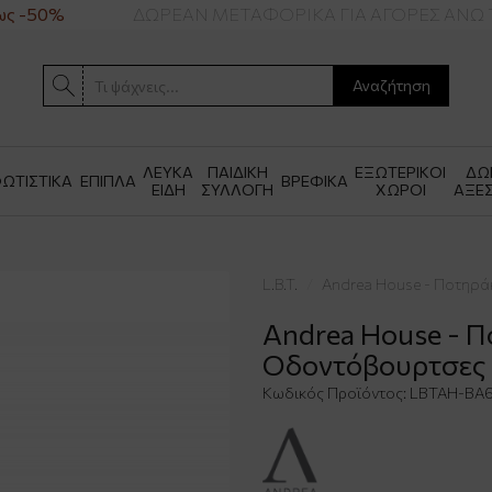
ς -50%
ΔΩΡΕΑΝ ΜΕΤΑΦΟΡΙΚΑ ΓΙΑ ΑΓΟΡΕΣ ΑΝΩ Τ
Αναζήτηση
ΛΕΥΚΑ
ΠΑΙΔΙΚΗ
ΕΞΩΤΕΡΙΚΟΙ
ΔΩ
ΩΤΙΣΤΙΚΑ
ΕΠΙΠΛΑ
ΒΡΕΦΙΚΑ
ΕΙΔΗ
ΣΥΛΛΟΓΗ
ΧΩΡΟΙ
ΑΞΕ
L.B.T.
Andrea House - Ποτηράκ
Andrea House - Π
Οδοντόβουρτσες G
Κωδικός Προϊόντος:
LBTAH-BA