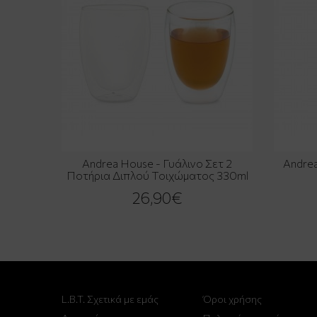
Andrea House - Γυάλινο Σετ 2
Andrea
Ποτήρια Διπλού Τοιχώματος 330ml
26,90€
L.B.T. Σχετικά με εμάς
Όροι χρήσης