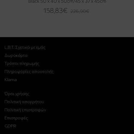
Black 50 x 40 x 50cm/45 x 37 x 45cm
158,83€
226,90€
L.B.T. Σχετικά με εμάς
Δωροκάρτα
Τρόποι πληρωμής
Πληροφορίες αποστολής
Klarna
Όροι χρήσης
Πολιτική απορρήτου
Πολιτική επιστροφών
Επιστροφές
GDPR