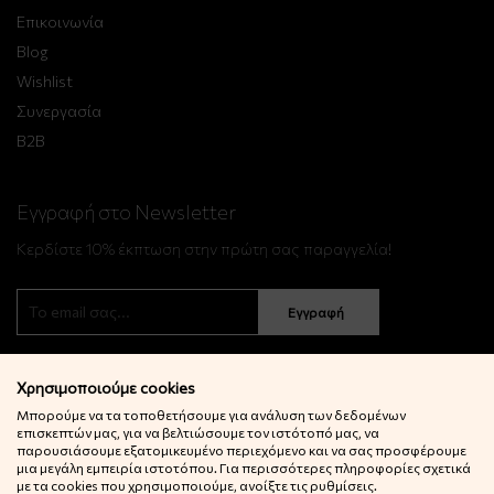
Επικοινωνία
Blog
Wishlist
Συνεργασία
B2B
Εγγραφή στο Newsletter
Κερδίστε 10% έκπτωση στην πρώτη σας παραγγελία!
Εγγραφή
Χρησιμοποιούμε cookies
Μπορούμε να τα τοποθετήσουμε για ανάλυση των δεδομένων
επισκεπτών μας, για να βελτιώσουμε τον ιστότοπό μας, να
παρουσιάσουμε εξατομικευμένο περιεχόμενο και να σας προσφέρουμε
μια μεγάλη εμπειρία ιστοτόπου. Για περισσότερες πληροφορίες σχετικά
© 2022 Little Big Things. Αll rights reserved.
με τα cookies που χρησιμοποιούμε, ανοίξτε τις ρυθμίσεις.