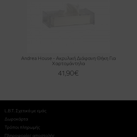
Andrea House - Ακρυλική Διάφανη Θήκη Για
Χαρτομάντηλα
41,90€
L.B.T. Σχετικά με εμάς
Δωροκάρτα
Τρόποι πληρωμής
Πληροφορίες αποστολής