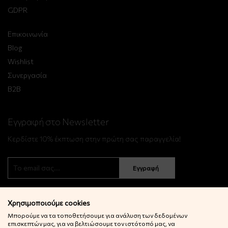
GDPR
Επικοινωνία
Blog
Wishlist
Συνεργασία
B2B
Εγγραφή στο Newsletter
Κερδίστε 10% έκπτωση στην πρώτη σας παραγγελία!
Εγγραφή
Χρησιμοποιούμε cookies
Μπορούμε να τα τοποθετήσουμε για ανάλυση των δεδομένων
επισκεπτών μας, για να βελτιώσουμε τον ιστότοπό μας, να