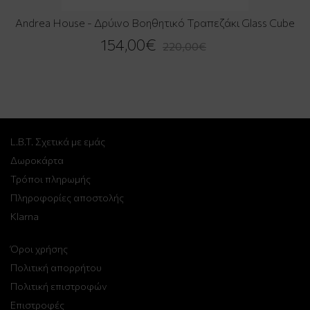
Andrea House - Δρύινο Βοηθητικό Τραπεζάκι Glass Cube
154,00€
220,00€
L.B.T. Σχετικά με εμάς
Δωροκάρτα
Τρόποι πληρωμής
Πληροφορίες αποστολής
Klarna
Όροι χρήσης
Πολιτική απορρήτου
Πολιτική επιστροφών
Επιστροφές