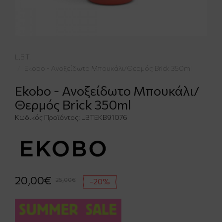
L.B.T.
Ekobo - Ανοξείδωτο Μπουκάλι/Θερμός Brick 350ml
Ekobo - Ανοξείδωτο Μπουκάλι/
Θερμός Brick 350ml
Κωδικός Προϊόντος:
LBTΕΚΒ91076
20,00€
25,00€
-20%