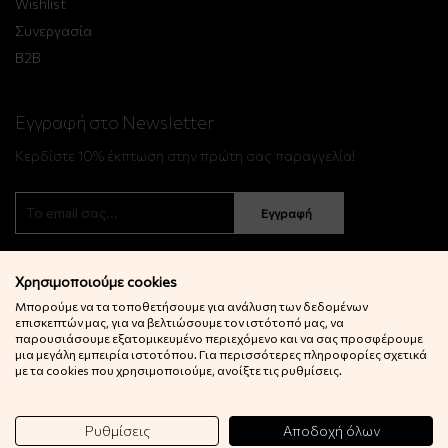
Wishlist
Συνεργασία
B2B
Εγγραφή στο Newsletter
Κερδίστε 10% έκπτωση στην πρώτη σας παραγγελία!
Εγγραφή
Χρησιμοποιούμε cookies
Μπορούμε να τα τοποθετήσουμε για ανάλυση των δεδομένων
επισκεπτών μας, για να βελτιώσουμε τον ιστότοπό μας, να
παρουσιάσουμε εξατομικευμένο περιεχόμενο και να σας προσφέρουμε
μια μεγάλη εμπειρία ιστοτόπου. Για περισσότερες πληροφορίες σχετικά
© 2022 Little Big Things. Αll rights reserved.
με τα cookies που χρησιμοποιούμε, ανοίξτε τις ρυθμίσεις.
Powered by
netExelixis
Ρυθμίσεις
Αποδοχή όλων