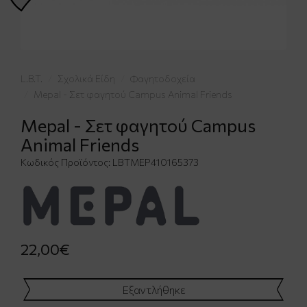
L.B.T.
Σχολικά Είδη
Φαγητοδοχεία
Mepal - Σετ φαγητού Campus Animal Friends
Mepal - Σετ φαγητού Campus
Animal Friends
Κωδικός Προϊόντος:
LBTΜΕΡ410165373
22,00€
Εξαντλήθηκε