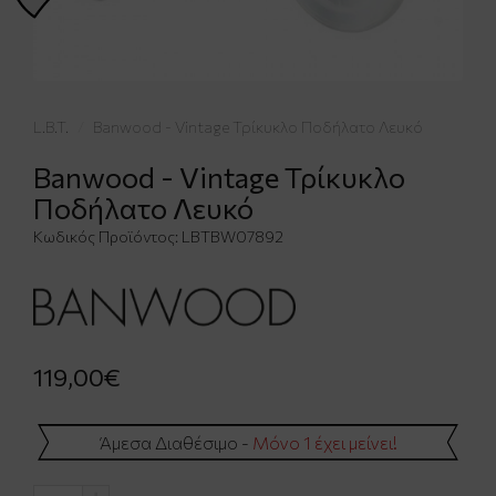
L.B.T.
Banwood - Vintage Τρίκυκλο Ποδήλατο Λευκό
Banwood - Vintage Τρίκυκλο
Ποδήλατο Λευκό
Κωδικός Προϊόντος:
LBTBW07892
119,00€
Άμεσα Διαθέσιμο -
Μόνο 1 έχει μείνει!