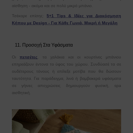
αίσθηση - ακόμα και σε πολύ μικρό μπάνιο.
Τσέκαρε επίσης:
5+1 Tips & Ιδέες για Διακόσμηση
Κήπου με Design - Για Κάθε Γωνιά, Μικρή ή Μεγάλη
11. Προσοχή Στα Υφάσματα
Οι
πετσέτες
, τα χαλάκια και οι κουρτίνες μπάνιου
επηρεάζουν έντονα το ύφος του χώρου. Συνδύασέ τα σε
ουδέτερους τόνους ή επίλεξε μοτίβα που θα δώσουν
ταυτότητα. Για παράδειγμα, λινά ή βαμβακερά υφάσματα
σε γήινες αποχρώσεις δημιουργούν φυσική, spa
αισθητική.