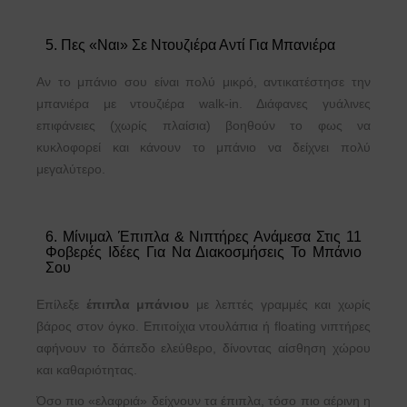
5. Πες «Ναι» Σε Ντουζιέρα Αντί Για Μπανιέρα
Αν το μπάνιο σου είναι πολύ μικρό, αντικατέστησε την
μπανιέρα με ντουζιέρα walk-in. Διάφανες γυάλινες
επιφάνειες (χωρίς πλαίσια) βοηθούν το φως να
κυκλοφορεί και κάνουν το μπάνιο να δείχνει πολύ
μεγαλύτερο.
6. Μίνιμαλ Έπιπλα & Νιπτήρες Ανάμεσα Στις 11
Φοβερές Ιδέες Για Να Διακοσμήσεις Το Μπάνιο
Σου
Επίλεξε
έπιπλα μπάνιου
με λεπτές γραμμές και χωρίς
βάρος στον όγκο. Επιτοίχια ντουλάπια ή floating νιπτήρες
αφήνουν το δάπεδο ελεύθερο, δίνοντας αίσθηση χώρου
και καθαριότητας.
Όσο πιο «ελαφριά» δείχνουν τα έπιπλα, τόσο πιο αέρινη η