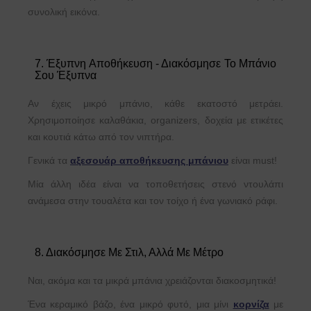
συνολική εικόνα.
7. Έξυπνη Αποθήκευση - Διακόσμησε Το Μπάνιο
Σου Έξυπνα
Αν έχεις μικρό μπάνιο, κάθε εκατοστό μετράει.
Χρησιμοποίησε καλαθάκια, organizers, δοχεία με ετικέτες
και κουτιά κάτω από τον νιπτήρα.
Γενικά τα
αξεσουάρ αποθήκευσης μπάνιου
είναι must!
Mία άλλη ιδέα είναι να τοποθετήσεις στενό ντουλάπι
ανάμεσα στην τουαλέτα και τον τοίχο ή ένα γωνιακό ράφι.
8. Διακόσμησε Με Στιλ, Αλλά Με Mέτρο
Ναι, ακόμα και τα μικρά μπάνια χρειάζονται διακοσμητικά!
Ένα κεραμικό βάζο, ένα μικρό φυτό, μια μίνι
κορνίζα
με