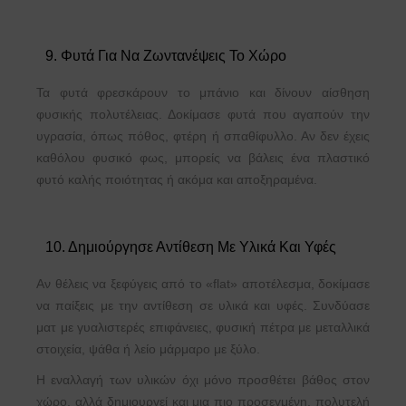
9. Φυτά Για Να Ζωντανέψεις Το Χώρο
Τα φυτά φρεσκάρουν το μπάνιο και δίνουν αίσθηση
φυσικής πολυτέλειας. Δοκίμασε φυτά που αγαπούν την
υγρασία, όπως πόθος, φτέρη ή σπαθίφυλλο. Αν δεν έχεις
καθόλου φυσικό φως, μπορείς να βάλεις ένα πλαστικό
φυτό καλής ποιότητας ή ακόμα και αποξηραμένα.
10. Δημιούργησε Αντίθεση Με Υλικά Και Υφές
Αν θέλεις να ξεφύγεις από το «flat» αποτέλεσμα, δοκίμασε
να παίξεις με την αντίθεση σε υλικά και υφές. Συνδύασε
ματ με γυαλιστερές επιφάνειες, φυσική πέτρα με μεταλλικά
στοιχεία, ψάθα ή λείο μάρμαρο με ξύλο.
Η εναλλαγή των υλικών όχι μόνο προσθέτει βάθος στον
χώρο, αλλά δημιουργεί και μια πιο προσεγμένη, πολυτελή