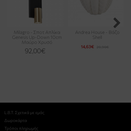
Milagro - Σποτ Απλίκα
Andrea House - Βάζο
Genesis Up-Down 10cm
Shell
Μαύρο Χρυσό
14,63€
20,90€
92,00€
L.B.T. Σχετικά με εμάς
Δωροκάρτα
Τρόποι πληρωμής