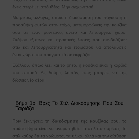
έχεις στερέψει από ιδέες; Μην αγχώνεσαι!
Με μικρές αλλαγές, όπως η διακόσμηση του πάγκου ή η
προσθήκη φυτών στον τοίχο, μεταμορφώνεις την κουζίνα
σου σε έναν μοντέρνο, άνετο και λειτουργικό χώρο.
Σκέψου έξυπνες και πρακτικές λύσεις που συνδυάζουν
στιλ και λειτουργικότητα και ετοιμάσου να απολαύσεις
έναν χώρο που πραγματικά σε εκφράζει.
Εξάλλου, όπως λέει και το ρητό, η κουζίνα είναι η καρδιά
του σπιτιού. Ας δούμε, λοιπόν, πώς μπορείς να της
δώσεις νέο αέρα!
Βήμα 1ο: Βρες Το Στιλ Διακόσμησης Που Σου
Ταιριάζει
Πριν ξεκινήσεις τη
διακόσμηση της κουζίνας
σου, το
πρώτο βήμα είναι να αναρωτηθείς: τι στιλ σου αρέσει; Το
στιλ καθορίζει τα χρώματα, τα υλικά, αλλά και την αίσθηση