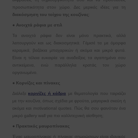
προσωπικότητα στον χώρο. Δες μερικές ιδέες για τη
διακόσμηση του τοίχου της κουζίνας
:
●
Ανοιχτά ράφια με στιλ
Τα ανοιχτά ράφια δεν είναι μόνο πρακτικά, αλλά
λειτουργούν και ως διακοσμητικά. Γέμισέ τα με όμορφα
κεραμικά, βαζάκια μπαχαρικών ή ακόμα και μικρά φυτά.
Είναι η τέλεια ευκαιρία να αναδείξεις τα αγαπημένα σου
αντικείμενα, ενώ παράλληλα κρατάς τον χώρο
οργανωμένο.
●
Κορνίζες και πίνακες
Διάλεξε
κορνίζες ή κάδρα
με θεματολογία που ταιριάζει
με την κουζίνα, όπως σχέδια με φρούτα, μαγειρικά σκεύη ή
ακόμα και motivational quotes. Πώς θα σου φαινόταν ένα
μικρό gallery wall για πιο καλλιτεχνική αίσθηση;
●
Πρακτικός μαυροπίνακας
Ένας μαυροπίνακας ή πίνακας σημειώσεων είναι ιδανικός