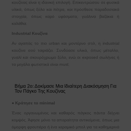
κουζίνας είναι η ιδανική επιλογή. Επικεντρώσου σε φυσικά
υλικά, όπως ξύλο και πέτρα, και πρόσθεσε παραδοσιακά
στοιχεία, όπως καρό υφάσματα, γυάλινα βαζάκια ή
καλάθια.
Industrial Κουζίνα
Αν αγαπάς το πιο urban και μοντέρνο στιλ, η industrial
κουζίνα σού ταιριάζει. Συνδύασε υλικά, όπως μέταλλο,
γυαλί και σκουρόχρωμο ξύλο, ενώ οι exposed σωλήνες ή
τα μεγάλα φωτιστικά είναι must.
Βήμα 2ο: Δοκίμασε Μια Ιδιαίτερη Διακόσμηση Για
Τον Πάγκο Της Κουζίνας
●
Κράτησε το minimal
Ένας οργανωμένος και καθαρός πάγκος πάντα δείχνει
κομψός. Άφησε μόνο τα απαραίτητα αντικείμενα, όπως μια
όμορφη φρουτιέρα ή ένα κεραμικό μπολ για τα καθημερινά