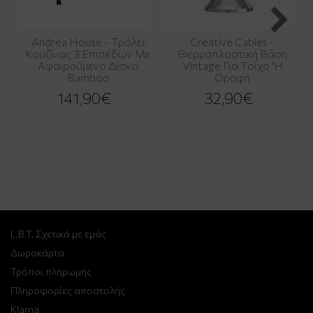
Andrea House - Τρόλει
Creative Cables -
Κουζίνας 3 Επιπέδων Με
Θερμοπλαστική Βάση
Αφαιρούμενο Δίσκο
Vintage Για Τοίχο 'Η
Bamboo
Οροφή
141,90€
32,90€
L.B.T. Σχετικά με εμάς
Δωροκάρτα
Τρόποι πληρωμής
Πληροφορίες αποστολής
Klarna