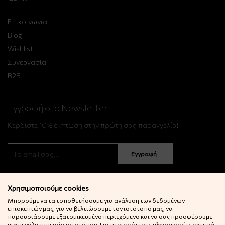
Επικοινωνία
Blog
Wishlist
Συνεργασία
B2B
Εγγραφή στο Newsletter
Κερδίστε 10% έκπτωση στην πρώτη σας παραγγελία!
Εγγραφή
Χρησιμοποιούμε cookies
Μπορούμε να τα τοποθετήσουμε για ανάλυση των δεδομένων
επισκεπτών μας, για να βελτιώσουμε τον ιστότοπό μας, να
παρουσιάσουμε εξατομικευμένο περιεχόμενο και να σας προσφέρουμε
μια μεγάλη εμπειρία ιστοτόπου. Για περισσότερες πληροφορίες σχετικά