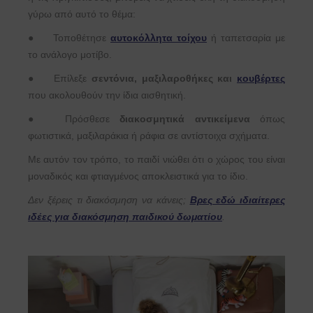
γύρω από αυτό το θέμα:
●
Τοποθέτησε
αυτοκόλλητα τοίχου
ή ταπετσαρία με
το ανάλογο μοτίβο.
●
Επίλεξε
σεντόνια, μαξιλαροθήκες και
κουβέρτες
που ακολουθούν την ίδια αισθητική.
●
Πρόσθεσε
διακοσμητικά αντικείμενα
όπως
φωτιστικά, μαξιλαράκια ή ράφια σε αντίστοιχα σχήματα.
Με αυτόν τον τρόπο, το παιδί νιώθει ότι ο χώρος του είναι
μοναδικός και φτιαγμένος αποκλειστικά για το ίδιο.
Δεν ξέρεις τι διακόσμηση να κάνεις;
Βρες εδώ ιδιαίτερες
ιδέες για διακόσμηση παιδικού δωματίου
.