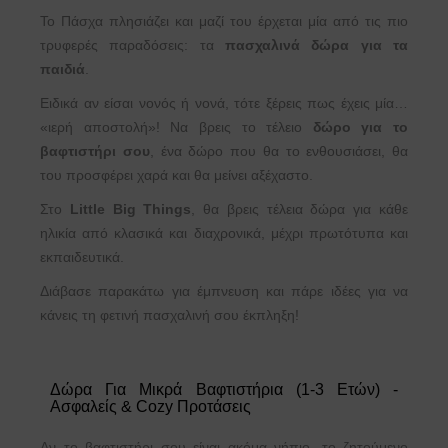
Το Πάσχα πλησιάζει και μαζί του έρχεται μία από τις πιο
τρυφερές παραδόσεις: τα
πασχαλινά δώρα για τα
παιδιά
.
Ειδικά αν είσαι νονός ή νονά, τότε ξέρεις πως έχεις μία…
«ιερή αποστολή»! Να βρεις το τέλειο
δώρο για το
βαφτιστήρι σου
, ένα δώρο που θα το ενθουσιάσει, θα
του προσφέρει χαρά και θα μείνει αξέχαστο.
Στο
Little Big Things
, θα βρεις τέλεια δώρα για κάθε
ηλικία από κλασικά και διαχρονικά, μέχρι πρωτότυπα και
εκπαιδευτικά.
Διάβασε παρακάτω για έμπνευση και πάρε ιδέες για να
κάνεις τη φετινή πασχαλινή σου έκπληξη!
Δώρα Για Μικρά Βαφτιστήρια (1-3 Ετών) -
Ασφαλείς & Cozy Προτάσεις
Αν το βαφτιστήρι σου είναι ακόμα νήπιο, το ζητούμενο