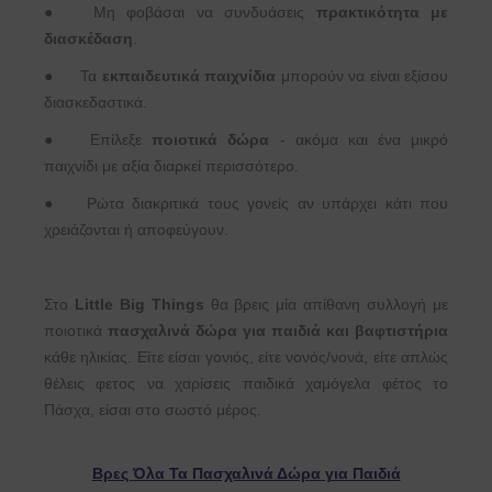
●
Μη φοβάσαι να συνδυάσεις
πρακτικότητα με
διασκέδαση
.
●
Τα
εκπαιδευτικά παιχνίδια
μπορούν να είναι εξίσου
διασκεδαστικά.
●
Επίλεξε
ποιοτικά δώρα
- ακόμα και ένα μικρό
παιχνίδι με αξία διαρκεί περισσότερο.
●
Ρώτα διακριτικά τους γονείς αν υπάρχει κάτι που
χρειάζονται ή αποφεύγουν.
Στο
Little Big Things
θα βρεις μία απίθανη συλλογή με
ποιοτικά
πασχαλινά δώρα για παιδιά και βαφτιστήρια
κάθε ηλικίας. Είτε είσαι γονιός, είτε νονός/νονά, είτε απλώς
θέλεις φετος να χαρίσεις παιδικά χαμόγελα φέτος το
Πάσχα, είσαι στο σωστό μέρος.
Βρες Όλα Τα Πασχαλινά Δώρα για Παιδιά