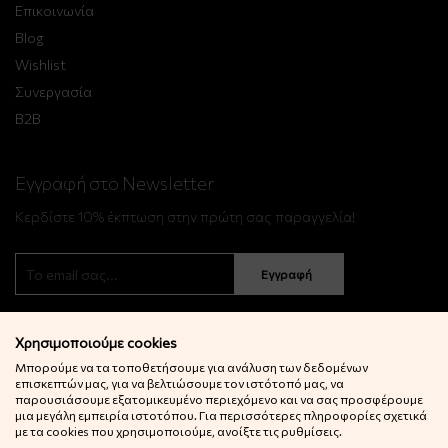
Επικοινωνία
Blog
Wishlist
Συνεργασία
B2B
Εγγραφή στο Newsletter
Κερδίστε 10% έκπτωση στην πρώτη σας παραγγελία!
Εγγραφή
Χρησιμοποιούμε cookies
Μπορούμε να τα τοποθετήσουμε για ανάλυση των δεδομένων
επισκεπτών μας, για να βελτιώσουμε τον ιστότοπό μας, να
παρουσιάσουμε εξατομικευμένο περιεχόμενο και να σας προσφέρουμε
μια μεγάλη εμπειρία ιστοτόπου. Για περισσότερες πληροφορίες σχετικά
© 2022 Little Big Things. Αll rights reserved.
με τα cookies που χρησιμοποιούμε, ανοίξτε τις ρυθμίσεις.
Powered by
netExelixis