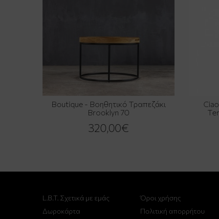
Boutique - Βοηθητικό Τραπεζάκι
Cia
Brooklyn 70
Ter
320,00€
L.B.T. Σχετικά με εμάς
Όροι χρήσης
Δωροκάρτα
Πολιτική απορρήτου