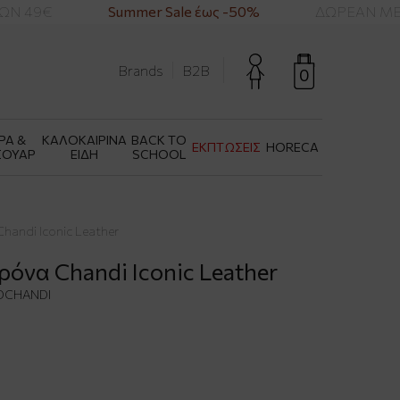
 49€
Summer Sale έως -50%
ΔΩΡΕΑΝ ΜΕΤΑ
Brands
B2B
0
ΡΑ &
ΚΑΛΟΚΑΙΡΙΝΑ
BACK TO
ΕΚΠΤΩΣΕΙΣ
HORECA
ΣΟΥΑΡ
ΕΙΔΗ
SCHOOL
handi Iconic Leather
ρόνα Chandi Iconic Leather
DCHANDI