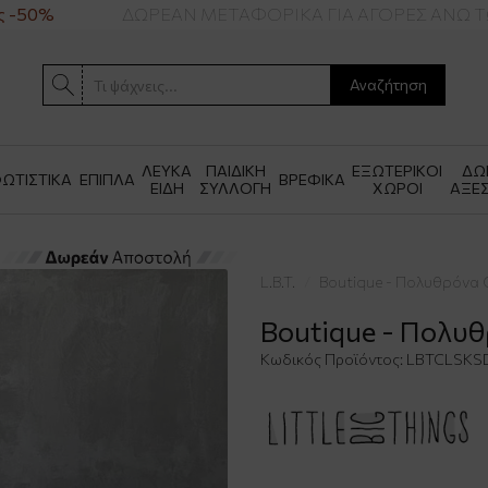
-50%
ΔΩΡΕΑΝ ΜΕΤΑΦΟΡΙΚΑ ΓΙΑ ΑΓΟΡΕΣ ΑΝΩ ΤΩΝ
Αναζήτηση
ΛΕΥΚΑ
ΠΑΙΔΙΚΗ
ΕΞΩΤΕΡΙΚΟΙ
ΔΩ
ΩΤΙΣΤΙΚΑ
ΕΠΙΠΛΑ
ΒΡΕΦΙΚΑ
ΕΙΔΗ
ΣΥΛΛΟΓΗ
ΧΩΡΟΙ
ΑΞΕ
L.B.T.
Boutique - Πολυθρόνα C
Boutique - Πολυθ
Κωδικός Προϊόντος:
LBTCLSKS