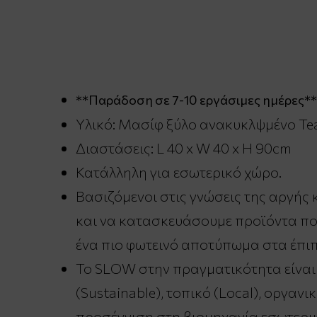
**Παράδοση σε 7-10 εργάσιμες ημέρες**
Υλικό: Μασίφ ξύλο ανακυκλψμένο Tea
Διαστάσεις: L 40 x W 40 x H 90cm
Κατάλληλη για εσωτερικό χώρο.
Βασιζόμενοι στις γνώσεις της αργής 
και να κατασκευάσουμε προϊόντα που
ένα πιο φωτεινό αποτύπωμα στα έπι
Το SLOW στην πραγματικότητα είναι έ
(Sustainable), τοπικό (Local), οργαν
προσέγγιση στη βιομηχανία εσωτερι