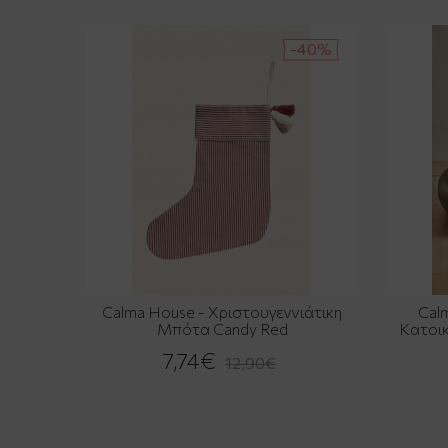
-40%
Calma House - Χριστουγεννιάτικη
Cal
Μπότα Candy Red
Κατοι
7,74€
12,90€