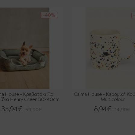
-40%
ma House - Κρεβατάκι Για
Calma House - Κεραμική Κο
κίδια Henry Green 50x40cm
Multicolour
35,94€
8,94€
59,90€
14,90€