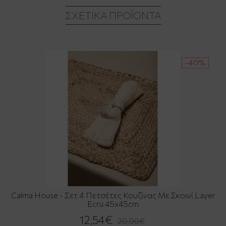
ΣΧΕΤΙΚΆ ΠΡΟΪΌΝΤΑ
-40%
Calma House - Σετ 4 Πετσέτες Κουζίνας Με Σκοινί Layer
Ecru 45x45cm
12,54€
20,90€