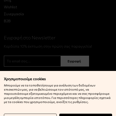
Wishlist
Συνεργασία
B2B
Εγγραφή στο Newsletter
Κερδίστε 10% έκπτωση στην πρώτη σας παραγγελία!
Εγγραφή
Χρησιμοποιούμε cookies
Μπορούμε να τα τοποθετήσουμε για ανάλυση των δεδομένων
επισκεπτών μας, για να βελτιώσουμε τον ιστότοπό μας, να
παρουσιάσουμε εξατομικευμένο περιεχόμενο και να σας προσφέρουμε
μια μεγάλη εμπειρία ιστοτόπου. Για περισσότερες πληροφορίες σχετικά
© 2022 Little Big Things. Αll rights reserved.
με τα cookies που χρησιμοποιούμε, ανοίξτε τις ρυθμίσεις.
Powered by
netExelixis