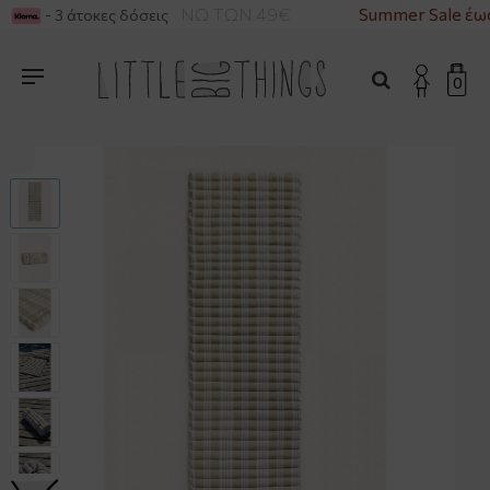
ΡΙΚΑ ΓΙΑ ΑΓΟΡΕΣ ΑΝΩ ΤΩΝ 49€
Summer Sale έως
- 3 άτοκες δόσεις
0