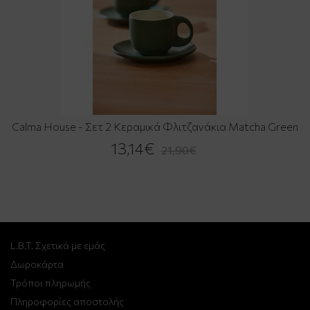
Calma House - Σετ 2 Κεραμικά Φλιτζανάκια Matcha Green
13,14€
21,90€
L.B.T. Σχετικά με εμάς
Δωροκάρτα
Τρόποι πληρωμής
Πληροφορίες αποστολής