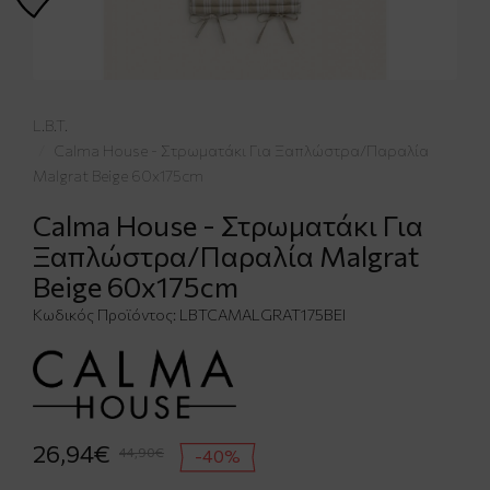
L.B.T.
Calma House - Στρωματάκι Για Ξαπλώστρα/Παραλία
Malgrat Beige 60x175cm
Calma House - Στρωματάκι Για
Ξαπλώστρα/Παραλία Malgrat
Beige 60x175cm
Κωδικός Προϊόντος:
LBTCAMALGRAT175BEI
26,94€
44,90€
-40%