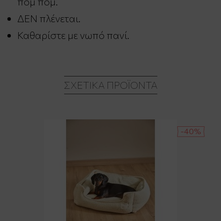
πομ πομ.
ΔΕΝ πλένεται.
Καθαρίστε με νωπό πανί.
ΣΧΕΤΙΚΆ ΠΡΟΪΌΝΤΑ
-40%