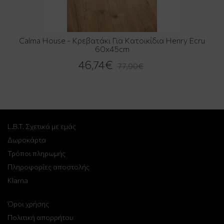
Calma House - Κρεβατάκι Για Κατοικίδια Henry Ecru
60x45cm
46,74€
77,90€
L.B.T. Σχετικά με εμάς
Δωροκάρτα
Τρόποι πληρωμής
Πληροφορίες αποστολής
Klarna
Όροι χρήσης
Πολιτική απορρήτου