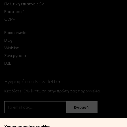
Πολιτική επιστροφών
Επιστροφές
GDPR
Επικοινωνία
Blog
Wishlist
Συνεργασία
B2B
Εγγραφή στο Newsletter
Κερδίστε 10% έκπτωση στην πρώτη σας παραγγελία!
Εγγραφή
Χρησιμοποιούμε cookies