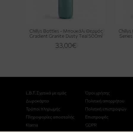
Chillys Bottles - Μπουκάλι Θερμός
Chilly
Gradient Granite Dusty Teal 500ml
Series
33,00€
L.B.T. Σχετικά με εμάς
Όροι χρήσης
Δωροκάρτα
Πολιτική απορρήτου
Τρόποι πληρωμής
Πολιτική επιστροφών
Πληροφορίες αποστολής
Επιστροφές
Klarna
GDPR