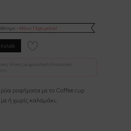
θέσιμο -
Μόνο 1 έχει μείνει!
κες δόσεις με χρεωστική ή πιστωτική.
ερα
κρύα ροφήματα με το Coffee cup
η με ή χωρίς καλαμάκι.