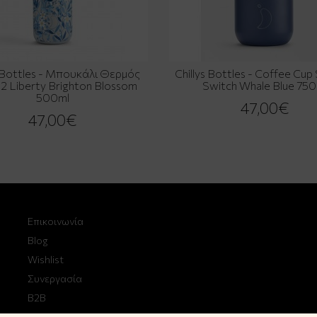
s Bottles - Μπουκάλι Θερμός
Chillys Bottles - Coffee Cup 
 2 Liberty Brighton Blossom
Switch Whale Blue 750
500ml
47,00€
47,00€
Επικοινωνία
Blog
Wishlist
Συνεργασία
B2B