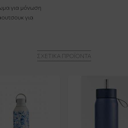
χωμα για μόνωση
αουτσουκ για
ΣΧΕΤΙΚΆ ΠΡΟΪΌΝΤΑ