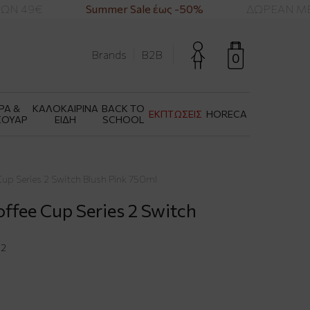
Ν 49€
Summer Sale έως -50%
ΔΩΡΕΑΝ ΜΕΤ
Brands
B2B
0
ΡΑ &
ΚΑΛΟΚΑΙΡΙΝΑ
BACK TO
ΕΚΠΤΩΣΕΙΣ
HORECA
ΣΟΥΑΡ
ΕΙΔΗ
SCHOOL
 Cup Series 2 Switch Blush Pink 750ml
Coffee Cup Series 2 Switch
32